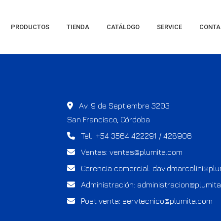
PRODUCTOS
TIENDA
CATÁLOGO
SERVICE
CONTA
Av. 9 de Septiembre 3203
San Francisco, Córdoba
Tel.: +54 3564 422291 / 428906
Ventas:
ventas@plumita.com
Gerencia comercial:
davidmarcolini@pl
Administración:
administracion@plumit
Post venta:
servtecnico@plumita.com