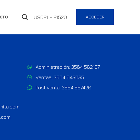
ACCEDER
USD$1 = $1520
CTO
Administración:
3564 582137
Ventas:
3564 643635
Post venta:
3564 567420
umita.com
a.com