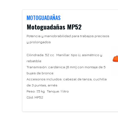
MOTOGUADAÑAS
Motoguadañas MP52
Potencia y maniobrabilidad para trabajos precisos
y prolongados
Cilindrada: 52 cc Manillar: tipo U, asimétrico y
rebatible
Transmisión: cardánica (8 mm) con montaje de 5
bujes de bronce
Accesorios incluidos: cabezal de tanza, cuchilla
de 3 puntas, arnés
Peso: 7,5 kg Tanque: 1 litro
Cód: MP52