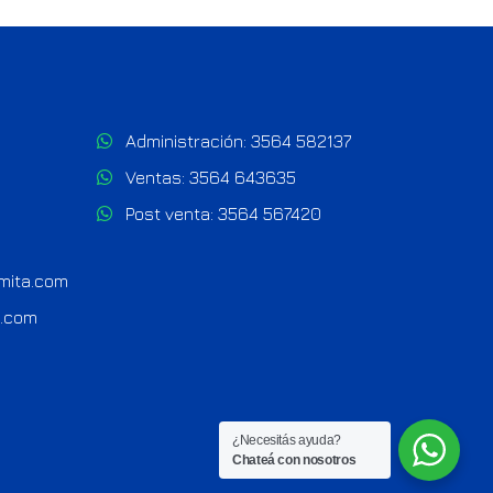
Administración:
3564 582137
Ventas:
3564 643635
Post venta:
3564 567420
umita.com
a.com
¿Necesitás ayuda?
Chateá con nosotros