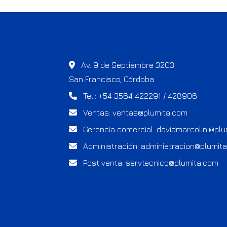
Av. 9 de Septiembre 3203
San Francisco, Córdoba
Tel.: +54 3564 422291 / 428906
Ventas:
ventas@plumita.com
Gerencia comercial:
davidmarcolini@pl
Administración:
administracion@plumit
Post venta:
servtecnico@plumita.com